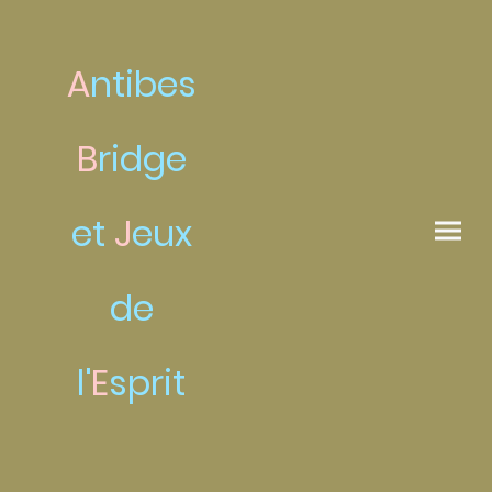
A
ntibes
B
ridge
et
J
eux
de
l'
E
sprit